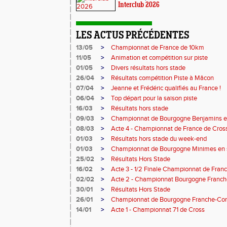
Interclub 2026
LES ACTUS PRÉCÉDENTES
13/05
>
Championnat de France de 10km
11/05
>
Animation et compétition sur piste
01/05
>
Divers résultats hors stade
26/04
>
Résultats compétition Piste à Mâcon
07/04
>
Jeanne et Frédéric qualifiés au France !
06/04
>
Top départ pour la saison piste
16/03
>
Résultats hors stade
09/03
>
Championnat de Bourgogne Benjamins e
08/03
>
Acte 4 - Championnat de France de Cros
01/03
>
Résultats hors stade du week-end
01/03
>
Championnat de Bourgogne Minimes en 
25/02
>
Résultats Hors Stade
16/02
>
Acte 3 - 1/2 Finale Championnat de Fran
02/02
>
Acte 2 - Championnat Bourgogne Franch
30/01
>
Résultats Hors Stade
26/01
>
Championnat de Bourgogne Franche-Com
14/01
>
Acte 1 - Championnat 71 de Cross