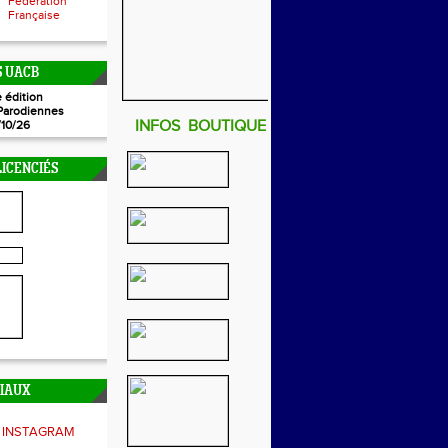
Fédération
Française
 UACB
 édition
Parodiennes
INFOS BOUTIQUE
/10/26
ICENCIÉS
CIAUX
INSTAGRAM