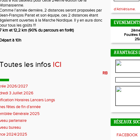
Tous à vos baskets pour cette 24eme édition de la
Mornaisienne.
d'Athlétisme.
Comme l'année dernière, 2 distances seront proposées par
Jean-François Pariat et son équipe, ces 2 distances étant
également ouvertes à la Marche Nordique. Il y en aura donc
EVENEMENTS
pour tous les goûts !!!
7 km et 12,2 km (90% du parcours en forêt)
2ème
Foulées 
25
Départ à 10h
AVANTAGES L
Toutes les infos
ICI
RB
trée 2026/2027
redi 3 Juillet 2026
fication Horaires Lancers Longs
es fêtes de fin d'année
emblée Générale 2025
eau partenaire
RÉSEAUX SO
veau bureau
ence 2024/2025
FACEBOOK