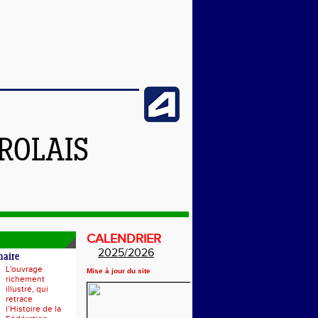
ROLAIS
CALENDRIER
2025/2026
naire
L'ouvrage
Mise à jour du site
richement
illustré, qui
retrace
l’Histoire de la