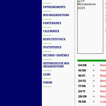
ENTRAINEMENTS
NOS ORGANISATIONS
PARTENAIRES
CALENDRIER
RESULTATS UACB
STATISTIQUES
RECORDS / BARÈMES
HISTORIQUES DE NOS
04/08
>
Ren
ORGANISATIONS
10/06
>
Vend
LIENS
16/01
>
Modi
24/12
>
Bonn
FORUM
17/06
>
Ass
24/11
>
Nouv
29/09
>
Nou
15/08
>
Lic