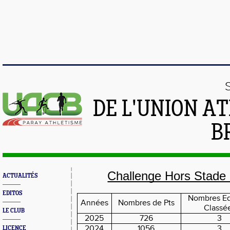
DE L'UNION A
B
Challenge Hors Stade
ACTUALITÉS
EDITOS
Nombres E
Années
Nombres de Pts
Classé
LE CLUB
2025
726
3
2024
1056
3
LICENCE