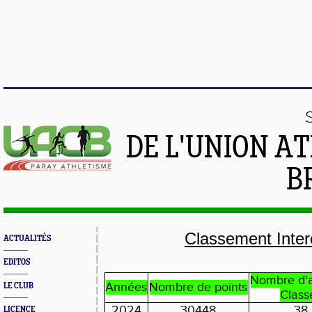
DE L'UNION A
B
Classement Inter
ACTUALITÉS
EDITOS
Nombre d'a
Années
Nombre de points
LE CLUB
Class
2024
30448
38
LICENCE