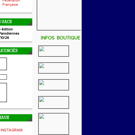
Fédération
Française
 UACB
 édition
Parodiennes
INFOS BOUTIQUE
/10/26
ICENCIÉS
CIAUX
INSTAGRAM