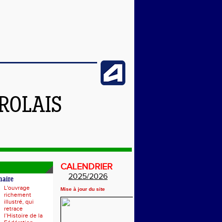
ROLAIS
CALENDRIER
2025/2026
naire
L'ouvrage
Mise à jour du site
richement
illustré, qui
retrace
l’Histoire de la