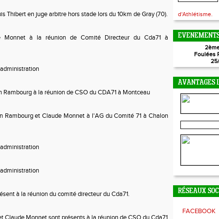
s Thibert en juge arbitre hors stade lors du 10km de Gray (70).
d'Athlétisme.
EVENEMENTS
e Monnet à la réunion de Comité Directeur du Cda71 à
2ème
Foulées 
25
administration
AVANTAGES L
n Rambourg à la réunion de CSO du CDA71 à Montceau
n Rambourg et Claude Monnet à l'AG du Comité 71 à Chalon
administration
administration
RÉSEAUX SO
sent à la réunion du comité directeur du Cda71.
FACEBOOK
 Claude Monnet sont présents à la réunion de CSO du Cda71