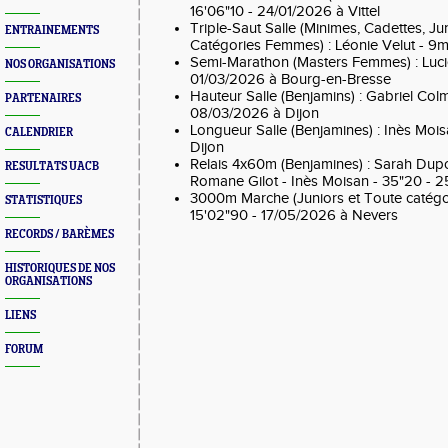
16'06"10 - 24/01/2026 à Vittel
Triple-Saut Salle (Minimes, Cadettes, Ju
ENTRAINEMENTS
Catégories Femmes) : Léonie Velut - 9m
Semi-Marathon (Masters Femmes) : Lucie
NOS ORGANISATIONS
01/03/2026 à Bourg-en-Bresse
Hauteur Salle (Benjamins) : Gabriel Col
PARTENAIRES
08/03/2026 à Dijon
Longueur Salle (Benjamines) : Inès Moi
CALENDRIER
Dijon
Relais 4x60m (Benjamines) : Sarah Dupon
RESULTATS UACB
Romane Gilot - Inès Moisan - 35"20 -
3000m Marche (Juniors et Toute catégor
STATISTIQUES
15'02"90 - 17/05/2026 à Nevers
RECORDS / BARÈMES
HISTORIQUES DE NOS
ORGANISATIONS
LIENS
FORUM