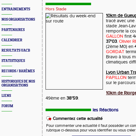
Hors Stade
ENTRAINEMENTS
10km de Gueu
NOS ORGANISATIONS
tracé avec une 
stade Jean-Lavi
PARTENAIRES
remporte la co
GALLON
finit 
CALENDRIER
37'03
.
Olivier
(2ème M0) en
RESULTATS UACB
GORDAT
term
Bravo à tous ma
STATISTIQUES
climatiques diffi
RECORDS / BARÈMES
Lyon Urban Trai
PAPILLON
term
HISTORIQUES DE NOS
sur le parcour
ORGANISATIONS
10km de Riorg
LIENS
49ème en
38'59
.
FORUM
les Réactions
Commentez cette actualité
Pour commenter une actualité il faut posséder un compt
rubrique ci-dessous pour vous identifier ou vous crée