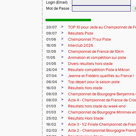
Login (Email)
:
Mot de Passe
:
>
20/07
TOP 10 pour Jade au Championnat de F
>
09/07
Résultats Piste
>
01/06
Championnat 71 sur Piste
>
18/05
Interclub 2026
>
13/05
Championnat de France de 10km
>
11/05
Animation et compétition sur piste
>
01/05
Divers résultats hors stade
>
26/04
Résultats compétition Piste à Mâcon
>
07/04
Jeanne et Frédéric qualifiés au France !
>
06/04
Top départ pour la saison piste
>
16/03
Résultats hors stade
>
09/03
Championnat de Bourgogne Benjamins e
>
08/03
Acte 4 - Championnat de France de Cro
>
01/03
Résultats hors stade du week-end
>
01/03
Championnat de Bourgogne Minimes en 
>
25/02
Résultats Hors Stade
>
16/02
Acte 3 - 1/2 Finale Championnat de Fra
>
02/02
Acte 2 - Championnat Bourgogne Franc