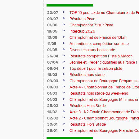
>
20/07
TOP 10 pour Jade au Championnat de F
>
09/07
Résultats Piste
>
01/06
Championnat 71 sur Piste
>
18/05
Interclub 2026
>
13/05
Championnat de France de 10km
>
11/05
Animation et compétition sur piste
>
01/05
Divers résultats hors stade
>
26/04
Résultats compétition Piste à Mâcon
>
07/04
Jeanne et Frédéric qualifiés au France !
>
06/04
Top départ pour la saison piste
>
16/03
Résultats hors stade
>
09/03
Championnat de Bourgogne Benjamins e
>
08/03
Acte 4 - Championnat de France de Cro
>
01/03
Résultats hors stade du week-end
>
01/03
Championnat de Bourgogne Minimes en 
>
25/02
Résultats Hors Stade
>
16/02
Acte 3 - 1/2 Finale Championnat de Fra
>
02/02
Acte 2 - Championnat Bourgogne Franc
>
30/01
Résultats Hors Stade
>
26/01
Championnat de Bourgogne Franche-Co