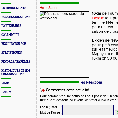
Hors Stade
ENTRAINEMENTS
10km de Tourn
NOS ORGANISATIONS
Fayolle
tout pr
termine 144èm
PARTENAIRES
pour un retour 
saison de cross
CALENDRIER
Ekiden de Nev
RESULTATS UACB
participé à cet
sur le fameux c
STATISTIQUES
Magny-cours. Il
10km en 50'06
RECORDS / BARÈMES
HISTORIQUES DE NOS
ORGANISATIONS
les Réactions
LIENS
Commentez cette actualité
FORUM
Pour commenter une actualité il faut posséder un compt
rubrique ci-dessous pour vous identifier ou vous crée
Login (Email)
:
Mot de Passe
: