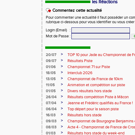
les Réactions
Commentez cette actualité
Pour commenter une actualité il faut posséder un compt
rubrique ci-dessous pour vous identifier ou vous crée
Login (Email)
:
Mot de Passe
:
>
20/07
TOP 10 pour Jade au Championnat de F
>
09/07
Résultats Piste
>
01/06
Championnat 71 sur Piste
>
18/05
Interclub 2026
>
13/05
Championnat de France de 10km
>
11/05
Animation et compétition sur piste
>
01/05
Divers résultats hors stade
>
26/04
Résultats compétition Piste à Mâcon
>
07/04
Jeanne et Frédéric qualifiés au France !
>
06/04
Top départ pour la saison piste
>
16/03
Résultats hors stade
>
09/03
Championnat de Bourgogne Benjamins e
>
08/03
Acte 4 - Championnat de France de Cro
>
01/03
Résultats hors stade du week-end