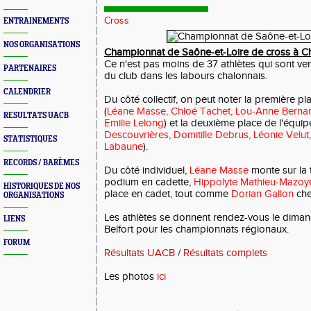
Cross
ENTRAINEMENTS
NOS ORGANISATIONS
Championnat de Saône-et-Loire de cross à C
Ce n'est pas moins de 37 athlètes qui sont venu
PARTENAIRES
du club dans les labours chalonnais.
CALENDRIER
Du côté collectif, on peut noter la première pl
(
Léane Masse, Chloé Tachet, Lou-Anne Berna
RESULTATS UACB
Emilie Lelong
) et la deuxième place de l'équi
Descouvrières, Domitille Debrus, Léonie Velut,
STATISTIQUES
Labaune
).
RECORDS / BARÈMES
Du côté individuel,
Léane Masse
monte sur la 
podium en cadette,
Hippolyte Mathieu-Mazoy
HISTORIQUES DE NOS
place en cadet, tout comme
Dorian Gallon
chez
ORGANISATIONS
Les athlètes se donnent rendez-vous le diman
LIENS
Belfort pour les championnats régionaux.
FORUM
Résultats UACB
/
Résultats complets
Les photos
ici