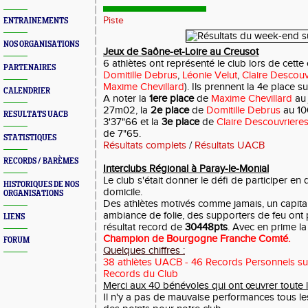
Piste
ENTRAINEMENTS
NOS ORGANISATIONS
Jeux de Saône-et-Loire au Creusot
6 athlètes ont représenté le club lors de cette
PARTENAIRES
Domitille Debrus
,
Léonie Velut
,
Claire Descouv
Maxime Chevillard
). Ils prennent la 4e place s
CALENDRIER
A noter la
1ere place
de
Maxime Chevillard
au 
27m02, la
2e place
de
Domitille Debrus
au 10
RESULTATS UACB
3'37"66 et la
3e place
de
Claire Descouvriere
de 7"65.
STATISTIQUES
Résultats complets
/
Résultats UACB
RECORDS / BARÈMES
Interclubs Régional à Paray-le-Monial
Le club s'était donner le défi de participer en
HISTORIQUES DE NOS
domicile.
ORGANISATIONS
Des athlètes motivés comme jamais, un capita
ambiance de folie, des supporters de feu ont 
LIENS
résultat record de
30448pts
. Avec en prime la 
Champion de Bourgogne Franche Comté.
FORUM
Quelques chiffres :
38 athlètes UACB - 46 Records Personnels sur
Records du Club
Merci aux 40 bénévoles qui ont œuvrer toute l
Il n'y a pas de mauvaise performances tous le