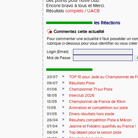
des points pour notre club.
Encore bravo à tous et Merci.
Résultats
complets
/
UACB
les Réactions
Commentez cette actualité
Pour commenter une actualité il faut posséder un compt
rubrique ci-dessous pour vous identifier ou vous crée
Login (Email)
:
Mot de Passe
:
>
20/07
TOP 10 pour Jade au Championnat de F
>
09/07
Résultats Piste
>
01/06
Championnat 71 sur Piste
>
18/05
Interclub 2026
>
13/05
Championnat de France de 10km
>
11/05
Animation et compétition sur piste
>
01/05
Divers résultats hors stade
>
26/04
Résultats compétition Piste à Mâcon
>
07/04
Jeanne et Frédéric qualifiés au France !
>
06/04
Top départ pour la saison piste