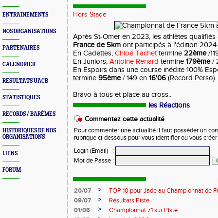
Hors Stade
ENTRAINEMENTS
NOS ORGANISATIONS
Après St-Omer en 2023, les athlètes qualifiés
France de 5km
ont participés à l'édition 2024
PARTENAIRES
En Cadettes,
Chloé Tachet
termine
22ème
/11
En Juniors,
Antoine Renard
termine
179ème
/ 
CALENDRIER
En Espoirs dans une course inédite 100% Esp
termine
95ème
/ 149 en
16'06
(
Record Perso
)
RESULTATS UACB
Bravo à tous et place au cross..
STATISTIQUES
les Réactions
RECORDS / BARÈMES
Commentez cette actualité
Pour commenter une actualité il faut posséder un compt
HISTORIQUES DE NOS
ORGANISATIONS
rubrique ci-dessous pour vous identifier ou vous crée
Login (Email)
:
LIENS
Mot de Passe
:
FORUM
>
20/07
TOP 10 pour Jade au Championnat de F
>
09/07
Résultats Piste
>
01/06
Championnat 71 sur Piste