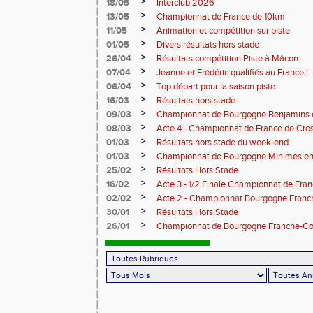
>
18/05
Interclub 2026
>
13/05
Championnat de France de 10km
>
11/05
Animation et compétition sur piste
>
01/05
Divers résultats hors stade
>
26/04
Résultats compétition Piste à Mâcon
>
07/04
Jeanne et Frédéric qualifiés au France !
>
06/04
Top départ pour la saison piste
>
16/03
Résultats hors stade
>
09/03
Championnat de Bourgogne Benjamins e
>
08/03
Acte 4 - Championnat de France de Cro
>
01/03
Résultats hors stade du week-end
>
01/03
Championnat de Bourgogne Minimes en 
>
25/02
Résultats Hors Stade
>
16/02
Acte 3 - 1/2 Finale Championnat de Fra
>
02/02
Acte 2 - Championnat Bourgogne Franc
>
30/01
Résultats Hors Stade
>
26/01
Championnat de Bourgogne Franche-Co