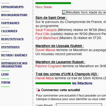
Hors Stade
ENTRAINEMENTS
NOS ORGANISATIONS
5km de Saint Omer :
Sur le parcours du Championnat de France, d
PARTENAIRES
au programme.
Sauli François
(Minimes) réalise en 18'58 (Rec
CALENDRIER
Paul Cillo
(cadets) réalise en 19'00 (Record Pe
Cyril Blanchard
(Masters 0) réalise en 17'20.
RESULTATS UACB
Marathon de Uppsala (Suède) :
STATISTIQUES
David Masse
termine ce Marathon au paysage
Un nouveau record personnel.
RECORDS / BARÈMES
Marathon de Lausanne (Suisse) :
HISTORIQUES DE NOS
Fabrice Cognard
termine ce Marathon en 3h18
ORGANISATIONS
Trail des cornes d'Urfé à Champoly (42) :
LIENS
Hervé Rebe
termine ce trail de 12km 42ème (
FORUM
les Réactions
Commentez cette actualité
Pour commenter une actualité il faut posséder un compt
rubrique ci-dessous pour vous identifier ou vous crée
Login (Email)
: