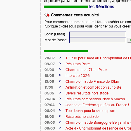
équilibre parfait entre entraînement, apprentis
les Réactions
Commentez cette actualité
Pour commenter une actualité il faut posséder un compt
rubrique ci-dessous pour vous identifier ou vous crée
Login (Email)
:
Mot de Passe
:
>
20/07
TOP 10 pour Jade au Championnat de F
>
09/07
Résultats Piste
>
01/06
Championnat 71 sur Piste
>
18/05
Interclub 2026
>
13/05
Championnat de France de 10km
>
11/05
Animation et compétition sur piste
>
01/05
Divers résultats hors stade
>
26/04
Résultats compétition Piste à Mâcon
>
07/04
Jeanne et Frédéric qualifiés au France !
>
06/04
Top départ pour la saison piste
>
16/03
Résultats hors stade
>
09/03
Championnat de Bourgogne Benjamins e
>
08/03
Acte 4 - Championnat de France de Cro