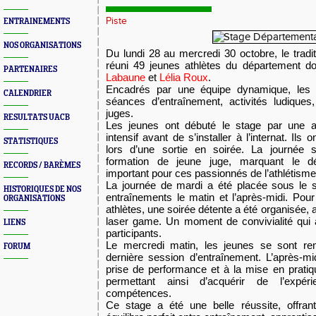
Piste
ENTRAINEMENTS
NOS ORGANISATIONS
Du lundi 28 au mercredi 30 octobre, le tradi
réuni 49 jeunes athlètes du département d
PARTENAIRES
Labaune
et
Lélia Roux
.
Encadrés par une équipe dynamique, les j
CALENDRIER
séances d’entraînement, activités ludiques
juges.
RESULTATS UACB
Les jeunes ont débuté le stage par une ap
intensif avant de s’installer à l’internat. Ils
STATISTIQUES
lors d’une sortie en soirée. La journée
formation de jeune juge, marquant le dé
RECORDS / BARÈMES
important pour ces passionnés de l’athlétism
La journée de mardi a été placée sous le s
HISTORIQUES DE NOS
entraînements le matin et l’après-midi. Po
ORGANISATIONS
athlètes, une soirée détente a été organisée,
laser game. Un moment de convivialité qui a
LIENS
participants.
Le mercredi matin, les jeunes se sont rem
FORUM
dernière session d’entraînement. L’après-m
prise de performance et à la mise en pratiq
permettant ainsi d’acquérir de l’expé
compétences.
Ce stage a été une belle réussite, offran