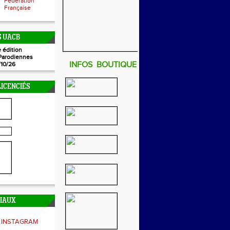
Fédération
Française
 UACB
 édition
Parodiennes
INFOS BOUTIQUE
/10/26
ICENCIÉS
CIAUX
INSTAGRAM