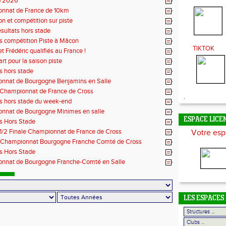
ub 2026
nnat de France de 10km
n et compétition sur piste
ésultats hors stade
s compétition Piste à Mâcon
TIKTOK
t Frédéric qualifiés au France !
rt pour la saison piste
s hors stade
nnat de Bourgogne Benjamins en Salle
- Championnat de France de Cross
.
ts hors stade du week-end
nnat de Bourgogne Minimes en salle
ESPACE LICE
s Hors Stade
 1/2 Finale Championnat de France de Cross
Votre esp
- Championnat Bourgogne Franche Comté de Cross
s Hors Stade
nnat de Bourgogne Franche-Comté en Salle
LES ESPACES