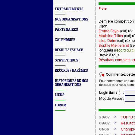
Piste
ENTRAINEMENTS
NOS ORGANISATIONS
Dernière compétition 
Dijon.
PARTENAIRES
Emma Fayol
(caf) ré
Mathilde Tillier
(caf) 
CALENDRIER
Lilou Daim
(caf) réal
Sophie Meillerand
(se
longueur (
record du c
RESULTATS UACB
Bravo à tous.
Résultats complets ici
STATISTIQUES
RECORDS / BARÈMES
Commentez cette 
HISTORIQUES DE NOS
Pour commenter une actual
ORGANISATIONS
dessous pour vous identi
Login (Email)
:
LIENS
Mot de Passe
:
FORUM
>
20/07
TOP 10 
>
09/07
Résultat
>
01/06
Champion
>