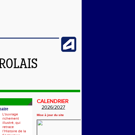
ROLAIS
CALENDRIER
2026/2027
naire
L'ouvrage
Mise à jour du site
richement
illustré, qui
retrace
l’Histoire de la