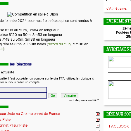
d'Athlétisme.
de l'année 2024 pour nos 4 athlètes qui ce sont rendus à
EVENEMENTS
2ème
alise 8"08 au 50m, 3m84 en longueur
Foulées 
réalise 8"20 au 50m, 3m53 en longueur
25
ise 7"49 au 50m, 3m88 en longueur
f) réalise 8"59 au 50m haies (
record du club
), 5m06 en
lub
).
AVANTAGES L
les Réactions
actualité
ité il faut posséder un compte sur le site FFA, utilisez la rubrique ci-
fier ou vous créer un compte.
|
mot de passe oublié ?
pour Jade au Championnat de France
RÉSEAUX SO
s Piste
nat 71 sur Piste
FACEBOOK