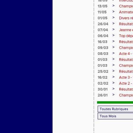
18/05
Intercl
>
13/05
Champio
>
11/05
Animatio
>
01/05
Divers r
>
26/04
Résultat
>
07/04
Jeanne e
>
06/04
Top dépa
>
16/03
Résultat
>
09/03
Champio
>
08/03
Acte 4 
>
01/03
Résulta
>
01/03
Champio
>
25/02
Résultat
>
16/02
Acte 3 -
>
02/02
Acte 2 
>
30/01
Résultat
>
26/01
Champio