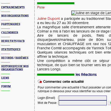
Piste
ENTRAINEMENTS
NOS ORGANISATIONS
Juline Dupont
a participée au traditionnel S
a eu lieu du 27 au 30 décembre.
PARTENAIRES
La magnifique salle d'entrainement attenant
Colmar a mis à l'abri les lanceurs de ce stage 
CALENDRIER
Aire de lancers de poids, filets 
disque/javelot/marteau, piste de 80m su
RESULTATS UACB
musculation et CHAUFFAGE ont ravi nos 1
Franche Comté accompagnés de Yannick Tolle e
STATISTIQUES
Quelques séances techniques ont bien ente
affiner la technique.
RECORDS / BARÈMES
Une compétition a même clôt ce séjour fo
technique, de quoi bien se tourner vers les 
HISTORIQUES DE NOS
Lancers Longs.
ORGANISATIONS
les Réactions
LIENS
Commentez cette actualité
FORUM
Pour commenter une actualité il faut posséder un compt
rubrique ci-dessous pour vous identifier ou vous crée
Login (Email)
:
Mot de Passe
: