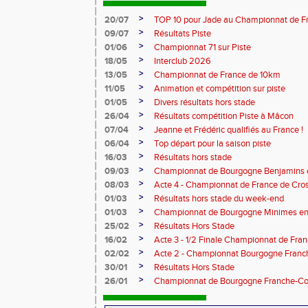
>
20/07
TOP 10 pour Jade au Championnat de F
>
09/07
Résultats Piste
>
01/06
Championnat 71 sur Piste
>
18/05
Interclub 2026
>
13/05
Championnat de France de 10km
>
11/05
Animation et compétition sur piste
>
01/05
Divers résultats hors stade
>
26/04
Résultats compétition Piste à Mâcon
>
07/04
Jeanne et Frédéric qualifiés au France !
>
06/04
Top départ pour la saison piste
>
16/03
Résultats hors stade
>
09/03
Championnat de Bourgogne Benjamins e
>
08/03
Acte 4 - Championnat de France de Cro
>
01/03
Résultats hors stade du week-end
>
01/03
Championnat de Bourgogne Minimes en 
>
25/02
Résultats Hors Stade
>
16/02
Acte 3 - 1/2 Finale Championnat de Fra
>
02/02
Acte 2 - Championnat Bourgogne Franc
>
30/01
Résultats Hors Stade
>
26/01
Championnat de Bourgogne Franche-Co