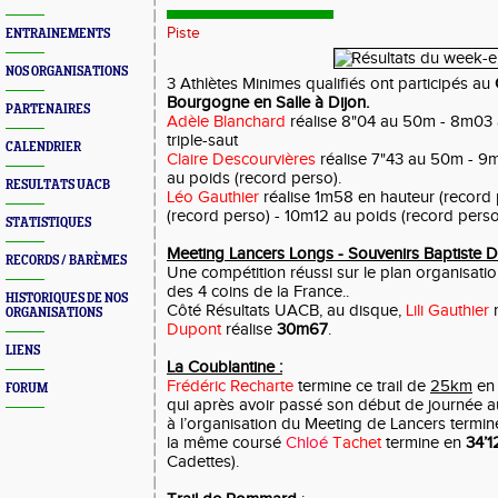
Piste
ENTRAINEMENTS
NOS ORGANISATIONS
3 Athlètes Minimes qualifiés ont participés au
Bourgogne en Salle
à Dijon.
PARTENAIRES
Adèle Blanchard
réalise 8"04 au 50m - 8m03
triple-saut
CALENDRIER
Claire Descourvières
réalise 7"43 au 50m - 9m
au poids (record perso).
RESULTATS UACB
Léo Gauthier
réalise 1m58 en hauteur (record
(record perso) - 10m12 au poids (record perso
STATISTIQUES
Meeting Lancers Longs - Souvenirs Baptiste D
RECORDS / BARÈMES
Une compétition réussi sur le plan organisatio
des 4 coins de la France..
HISTORIQUES DE NOS
Côté Résultats UACB,
au disque,
Lili Gauthier
ORGANISATIONS
Dupont
réalise
30m67
.
LIENS
La Coublantine :
Frédéric Recharte
termine ce trail de
25km
e
FORUM
qui après avoir passé son début de journée a
à l’organisation du Meeting de Lancers termin
la même coursé
Chloé
Tachet
termine en
34’1
Cadettes).