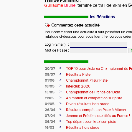
Trail de Pommard
:
Guillaume
Brunel
termine ce trail de 9km en
5
les Réactions
Commentez cette actualité
Pour commenter une actualité il faut posséder un compt
rubrique ci-dessous pour vous identifier ou vous crée
Login (Email)
:
Mot de Passe
:
>
20/07
TOP 10 pour Jade au Championnat de F
>
09/07
Résultats Piste
>
01/06
Championnat 71 sur Piste
>
18/05
Interclub 2026
>
13/05
Championnat de France de 10km
>
11/05
Animation et compétition sur piste
>
01/05
Divers résultats hors stade
>
26/04
Résultats compétition Piste à Mâcon
>
07/04
Jeanne et Frédéric qualifiés au France !
>
06/04
Top départ pour la saison piste
>
16/03
Résultats hors stade