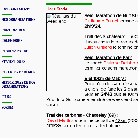
Hors Stade
ENTRAINEMENTS
Semi-Marathon de Nuit St
NOS ORGANISATIONS
Guillaume Brunel
termine c
2h19'24
.
PARTENAIRES
Trail des 3 châteaux - Le 
CALENDRIER
Il avait choisi le parcours
Julien Grisard
le termine e
RESULTATS UACB
Semi-Marathon de Paris
:
STATISTIQUES
Le coach
Philippe Delabar
terminer ce semi marathon
RECORDS / BARÈMES
5 et 10km de Mably :
HISTORIQUES DE NOS
Puisqu'un dossard n'est p
ORGANISATIONS
a choisi de faire les 2 dist
5km en
24'42
puis le 10k
LIENS
Pour info Guillaume a terminé ce week-end s
saison !
FORUM
Trail des carbonis - Chasselay (69)
:
David Martins
a terminé ce trail de
42km
(2000
4h13'35
sur un terrain ultra-technique.