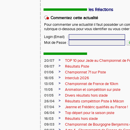
les Réactions
Commentez cette actualité
Pour commenter une actualité il faut posséder un compt
rubrique ci-dessous pour vous identifier ou vous crée
Login (Email)
:
Mot de Passe
:
>
20/07
TOP 10 pour Jade au Championnat de F
>
09/07
Résultats Piste
>
01/06
Championnat 71 sur Piste
>
18/05
Interclub 2026
>
13/05
Championnat de France de 10km
>
11/05
Animation et compétition sur piste
>
01/05
Divers résultats hors stade
>
26/04
Résultats compétition Piste à Mâcon
>
07/04
Jeanne et Frédéric qualifiés au France !
>
06/04
Top départ pour la saison piste
>
16/03
Résultats hors stade
>
09/03
Championnat de Bourgogne Benjamins e
>