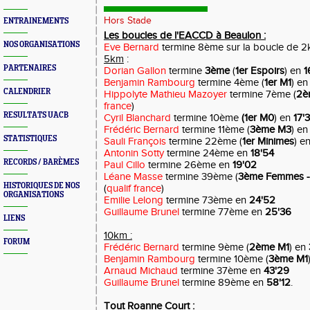
Hors Stade
ENTRAINEMENTS
Les boucles de l'EACCD à Beaulon :
NOS ORGANISATIONS
Eve Bernard
termine 8ème sur la boucle de 2
5km
:
PARTENAIRES
Dorian Gallon
termine
3ème
(
1er Espoirs
) en
1
Benjamin Rambourg
termine 4ème (
1er M1
) e
CALENDRIER
Hippolyte Mathieu Mazoyer
termine 7ème (
2è
france
)
RESULTATS UACB
Cyril Blanchard
termine 10ème
(1er M0
) en
17'
Frédéric Bernard
termine 11ème (
3ème M3
) e
STATISTIQUES
Sauli François
termine 22ème (
1er Minimes
) e
Antonin Sotty
termine 24ème en
18'54
RECORDS / BARÈMES
Paul Cillo
termine 26ème en
19'02
Léane Masse
termine 39ème (
3ème Femmes - 
HISTORIQUES DE NOS
(
qualif france
)
ORGANISATIONS
Emilie Lelong
termine 73ème en
24'52
Guillaume Brunel
termine 77ème en
25'36
LIENS
10km :
FORUM
Frédéric Bernard
termine 9ème (
2ème M1
) en
Benjamin Rambourg
termine 10ème (
3ème M1
Arnaud Michaud
termine 37ème en
43'29
Guillaume Brunel
termine 89ème en
58'12
.
Tout Roanne Court :