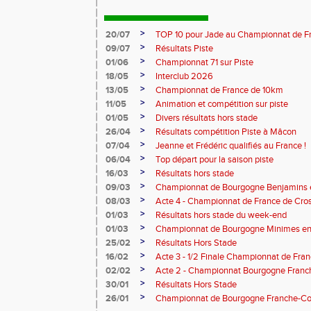
>
20/07
TOP 10 pour Jade au Championnat de F
>
09/07
Résultats Piste
>
01/06
Championnat 71 sur Piste
>
18/05
Interclub 2026
>
13/05
Championnat de France de 10km
>
11/05
Animation et compétition sur piste
>
01/05
Divers résultats hors stade
>
26/04
Résultats compétition Piste à Mâcon
>
07/04
Jeanne et Frédéric qualifiés au France !
>
06/04
Top départ pour la saison piste
>
16/03
Résultats hors stade
>
09/03
Championnat de Bourgogne Benjamins e
>
08/03
Acte 4 - Championnat de France de Cro
>
01/03
Résultats hors stade du week-end
>
01/03
Championnat de Bourgogne Minimes en 
>
25/02
Résultats Hors Stade
>
16/02
Acte 3 - 1/2 Finale Championnat de Fra
>
02/02
Acte 2 - Championnat Bourgogne Franc
>
30/01
Résultats Hors Stade
>
26/01
Championnat de Bourgogne Franche-Co