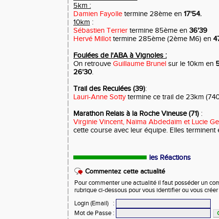
5km :
Damien Fayolle
termine 28ème en
17'54.
10km
:
Sébastien Terrier
termine 85ème en
36'39
Hervé Millot
termine 285ème (2ème M6) en
4
Foulées de l'ABA à Vignoles :
On retrouve
Guillaume Brunel
sur le 10km en
26'30
.
Trail des Reculées (39)
:
Lauri-Anne Sotty
termine ce trail de 23km (7
Marathon Relais à la Roche Vineuse (71)
:
Virginie Vincent, Naïma Abdedaïm et Lucie Ge
cette course avec leur équipe. Elles terminent
les Réactions
Commentez cette actualité
Pour commenter une actualité il faut posséder un compt
rubrique ci-dessous pour vous identifier ou vous crée
Login (Email)
:
Mot de Passe
: