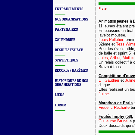
Piste
ENTRAINEMENTS
NOS ORGANISATIONS
Animation jeunes à D
11 jeunes
étaient pré
PARTENAIRES
En poussins un triat
javelot mousse.
Louis Pelletier
termi
CALENDRIER
32ème et
Tess Winte
Pour les éveils athlé
RESULTATS UACB
de balle et sprint 5
Jules, Arthur, Mathi
STATISTIQUES
Un relais collectif à 
Bravo à tous.
RECORDS / BARÈMES
Compétition d'ouve
Lili Gauthier
et
Julin
HISTORIQUES DE NOS
disque.
ORGANISATIONS
Elles réalisent un b
Juline
.
LIENS
Marathon de Paris
:
FORUM
Frédéric Recharte
te
Foulée Imphy (58):
Guillaume Brunel
a p
Deux dossards qui s'