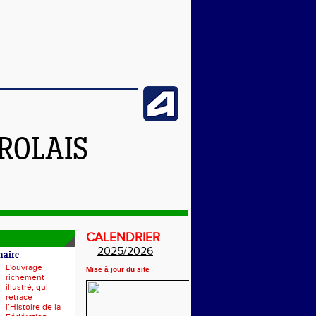
ROLAIS
CALENDRIER
2025/2026
naire
L'ouvrage
Mise à jour du site
richement
illustré, qui
retrace
l’Histoire de la