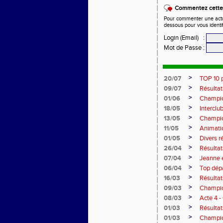
Commentez cette 
Pour commenter une actual
dessous pour vous identi
Login (Email)
:
Mot de Passe
:
>
20/07
TOP 10 
>
09/07
Résultat
>
01/06
Champion
>
18/05
Intercl
>
13/05
Champio
>
11/05
Animatio
>
01/05
Divers r
>
26/04
Résultat
>
07/04
Jeanne e
>
06/04
Top dépa
>
16/03
Résultat
>
09/03
Champio
>
08/03
Acte 4 
>
01/03
Résulta
>
01/03
Champio