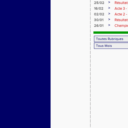
>
25/02
Résultat
>
16/02
Acte 3 -
>
02/02
Acte 2 
>
30/01
Résultat
>
26/01
Champio