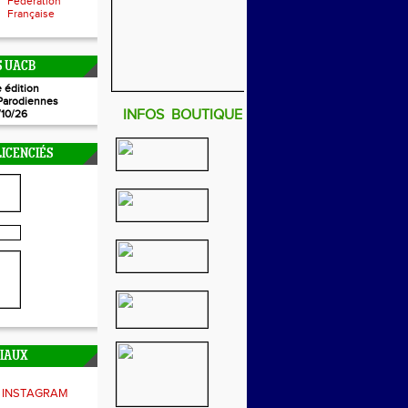
Fédération
Française
 UACB
 édition
Parodiennes
INFOS BOUTIQUE
/10/26
ICENCIÉS
CIAUX
INSTAGRAM