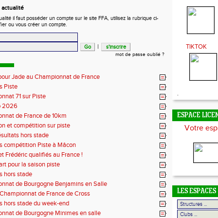
actualité
ité il faut posséder un compte sur le site FFA, utilisez la rubrique ci-
fier ou vous créer un compte.
|
TIKTOK
mot de passe oublié ?
pour Jade au Championnat de France
s Piste
.
nat 71 sur Piste
ub 2026
nnat de France de 10km
ESPACE LICE
n et compétition sur piste
Votre esp
ésultats hors stade
s compétition Piste à Mâcon
t Frédéric qualifiés au France !
rt pour la saison piste
s hors stade
nnat de Bourgogne Benjamins en Salle
LES ESPACES
- Championnat de France de Cross
ts hors stade du week-end
nnat de Bourgogne Minimes en salle