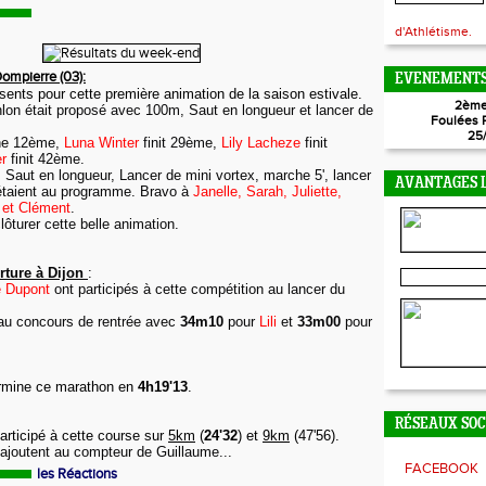
d'Athlétisme.
ompierre (03):
EVENEMENTS
sents pour cette première animation de la saison estivale.
2ème
hlon était proposé avec 100m, Saut en longueur et lancer de
Foulées 
25
ne 12ème,
Luna Winter
finit 29ème,
Lily Lacheze
finit
r
finit 42ème.
, Saut en longueur, Lancer de mini vortex, marche 5', lancer
AVANTAGES L
" étaient au programme. Bravo à
Janelle, Sarah, Juliette,
s et Clément
.
clôturer cette belle animation.
rture à Dijon
:
e Dupont
ont participés à cette compétition au lancer du
eau concours de rentrée avec
34m10
pour
Lili
et
33m00
pour
rmine ce marathon en
4h19'13
.
RÉSEAUX SO
articipé à cette course sur
5km
(
24'32
) et
9km
(47'56).
ajoutent au compteur de Guillaume...
FACEBOOK
les Réactions