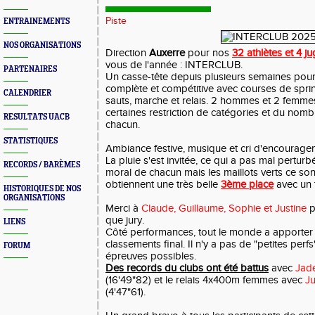
Piste
ENTRAINEMENTS
NOS ORGANISATIONS
Direction
Auxerre
pour nos
32 athlètes et 4 j
vous de l'année :
INTERCLUB.
PARTENAIRES
Un casse-tête depuis plusieurs semaines po
complète et compétitive avec courses de sprint,
CALENDRIER
sauts, marche et relais. 2 hommes et 2 femmes
certaines restriction de catégories et du nom
RESULTATS UACB
chacun.
STATISTIQUES
Ambiance festive, musique et cri d'encourag
La pluie s'est invitée, ce qui a pas mal perturb
RECORDS / BARÈMES
moral de chacun mais les maillots verts ce son
obtiennent une très belle
3ème place
avec un 
HISTORIQUES DE NOS
ORGANISATIONS
Merci à
Claude, Guillaume, Sophie et Justine
p
que jury.
LIENS
Côté performances, tout le monde a apporter 
classements final. Il n'y a pas de "petites perfs
FORUM
épreuves possibles.
Des records du clubs ont été battus
avec
Jad
(16'49"82) et le relais 4x400m femmes avec
Ju
(4'47"61).