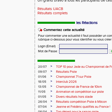
Un grand bravo à tous les participants de cett
Résultats UACB
Résultats complets
les Réactions
Commentez cette actualité
Pour commenter une actualité il faut posséder un compt
rubrique ci-dessous pour vous identifier ou vous crée
Login (Email)
:
Mot de Passe
:
>
20/07
TOP 10 pour Jade au Championnat de F
>
09/07
Résultats Piste
>
01/06
Championnat 71 sur Piste
>
18/05
Interclub 2026
>
13/05
Championnat de France de 10km
>
11/05
Animation et compétition sur piste
>
01/05
Divers résultats hors stade
>
26/04
Résultats compétition Piste à Mâcon
>
07/04
Jeanne et Frédéric qualifiés au France !
>
06/04
Top départ pour la saison piste