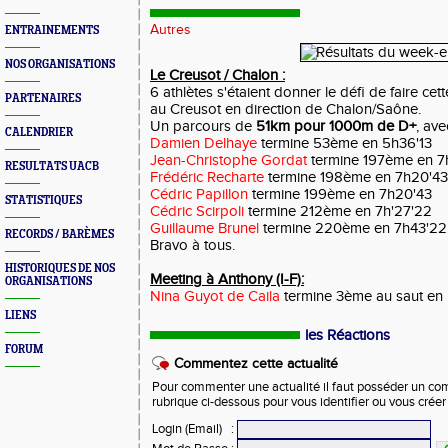
Autres
ENTRAINEMENTS
NOS ORGANISATIONS
Le Creusot / Chalon :
6 athlètes s'étaient donner le défi de faire ce
PARTENAIRES
au Creusot en direction de Chalon/Saône.
Un parcours de
51km pour 1000m de D+
, av
CALENDRIER
Damien Delhaye
termine 53ème en 5h36'13
Jean-Christophe Gordat
termine 197ème en 7
RESULTATS UACB
Frédéric Recharte
termine 198ème en 7h20'43
Cédric Papillon
termine 199ème en 7h20'43
STATISTIQUES
Cédric Scirpoli
termine 212ème en 7h'27'22
Guillaume Brunel
termine 220ème en 7h43'22
RECORDS / BARÈMES
Bravo à tous.
HISTORIQUES DE NOS
Meeting à Anthony (I-F):
ORGANISATIONS
Nina Guyot de Caila
termine 3ème au saut en
LIENS
les Réactions
FORUM
Commentez cette actualité
Pour commenter une actualité il faut posséder un compt
rubrique ci-dessous pour vous identifier ou vous crée
Login (Email)
: