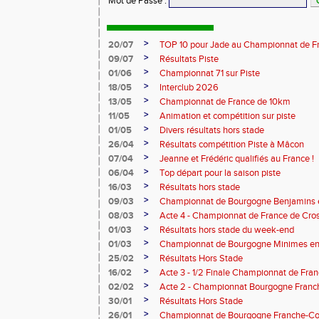
Mot de Passe
:
>
20/07
TOP 10 pour Jade au Championnat de F
>
09/07
Résultats Piste
>
01/06
Championnat 71 sur Piste
>
18/05
Interclub 2026
>
13/05
Championnat de France de 10km
>
11/05
Animation et compétition sur piste
>
01/05
Divers résultats hors stade
>
26/04
Résultats compétition Piste à Mâcon
>
07/04
Jeanne et Frédéric qualifiés au France !
>
06/04
Top départ pour la saison piste
>
16/03
Résultats hors stade
>
09/03
Championnat de Bourgogne Benjamins e
>
08/03
Acte 4 - Championnat de France de Cro
>
01/03
Résultats hors stade du week-end
>
01/03
Championnat de Bourgogne Minimes en 
>
25/02
Résultats Hors Stade
>
16/02
Acte 3 - 1/2 Finale Championnat de Fra
>
02/02
Acte 2 - Championnat Bourgogne Franc
>
30/01
Résultats Hors Stade
>
26/01
Championnat de Bourgogne Franche-Co