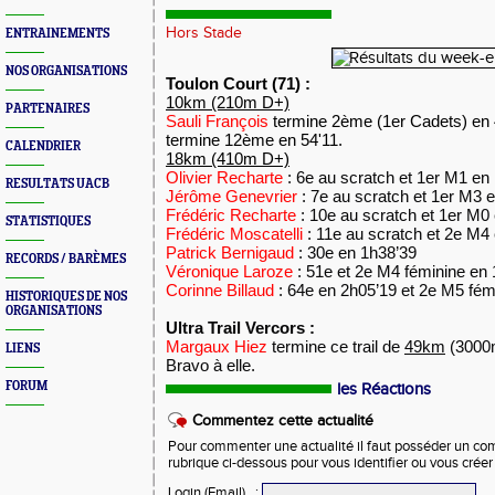
Hors Stade
ENTRAINEMENTS
NOS ORGANISATIONS
Toulon Court (71) :
10km (210m D+)
PARTENAIRES
Sauli François
termine 2ème (1er Cadets) en 
termine 12ème en 54'11.
CALENDRIER
18km (410m D+)
Olivier Recharte
: 6e au scratch et 1er M1 en
RESULTATS UACB
Jérôme Genevrier
: 7e au scratch et 1er M3 
Frédéric Recharte
: 10e au scratch et 1er M0
STATISTIQUES
Frédéric Moscatelli
: 11e au scratch et 2e M4
Patrick Bernigaud
: 30e en 1h38’39
RECORDS / BARÈMES
Véronique Laroze
: 51e et 2e M4 féminine en
Corinne Billaud
: 64e en 2h05’19 et 2e M5 fém
HISTORIQUES DE NOS
ORGANISATIONS
Ultra Trail Vercors :
Margaux Hiez
termine ce trail de
49km
(3000
LIENS
Bravo à elle.
FORUM
les Réactions
Commentez cette actualité
Pour commenter une actualité il faut posséder un compt
rubrique ci-dessous pour vous identifier ou vous crée
Login (Email)
: