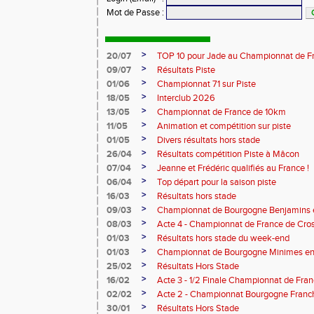
Mot de Passe
:
>
20/07
TOP 10 pour Jade au Championnat de F
>
09/07
Résultats Piste
>
01/06
Championnat 71 sur Piste
>
18/05
Interclub 2026
>
13/05
Championnat de France de 10km
>
11/05
Animation et compétition sur piste
>
01/05
Divers résultats hors stade
>
26/04
Résultats compétition Piste à Mâcon
>
07/04
Jeanne et Frédéric qualifiés au France !
>
06/04
Top départ pour la saison piste
>
16/03
Résultats hors stade
>
09/03
Championnat de Bourgogne Benjamins e
>
08/03
Acte 4 - Championnat de France de Cro
>
01/03
Résultats hors stade du week-end
>
01/03
Championnat de Bourgogne Minimes en 
>
25/02
Résultats Hors Stade
>
16/02
Acte 3 - 1/2 Finale Championnat de Fra
>
02/02
Acte 2 - Championnat Bourgogne Franc
>
30/01
Résultats Hors Stade