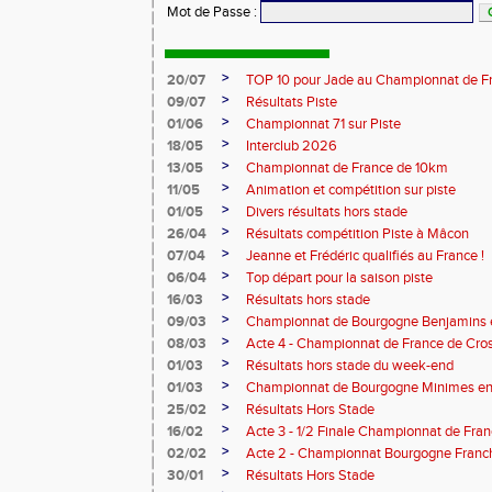
Mot de Passe
:
>
20/07
TOP 10 pour Jade au Championnat de F
>
09/07
Résultats Piste
>
01/06
Championnat 71 sur Piste
>
18/05
Interclub 2026
>
13/05
Championnat de France de 10km
>
11/05
Animation et compétition sur piste
>
01/05
Divers résultats hors stade
>
26/04
Résultats compétition Piste à Mâcon
>
07/04
Jeanne et Frédéric qualifiés au France !
>
06/04
Top départ pour la saison piste
>
16/03
Résultats hors stade
>
09/03
Championnat de Bourgogne Benjamins e
>
08/03
Acte 4 - Championnat de France de Cro
>
01/03
Résultats hors stade du week-end
>
01/03
Championnat de Bourgogne Minimes en 
>
25/02
Résultats Hors Stade
>
16/02
Acte 3 - 1/2 Finale Championnat de Fra
>
02/02
Acte 2 - Championnat Bourgogne Franc
>
30/01
Résultats Hors Stade