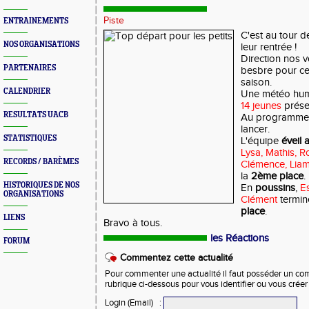
Piste
ENTRAINEMENTS
C'est au tour de
NOS ORGANISATIONS
leur rentrée !
Direction nos 
PARTENAIRES
besbre pour cet
saison.
CALENDRIER
Une météo humi
14 jeunes
prése
RESULTATS UACB
Au programme, r
lancer.
STATISTIQUES
L'équipe
éveil a
Lysa, Mathis, R
RECORDS / BARÈMES
Clémence, Lia
la
2ème place
.
HISTORIQUES DE NOS
En
poussins
,
Es
ORGANISATIONS
Clément
termin
place
.
LIENS
Bravo à tous.
les Réactions
FORUM
Commentez cette actualité
Pour commenter une actualité il faut posséder un compt
rubrique ci-dessous pour vous identifier ou vous crée
Login (Email)
: