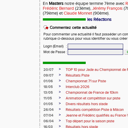
En
Masters
notre équipe termine 7ème avec
R
Frédéric Bernard
(23ème),
Jérémy François
(7
(79ème) et
Claude Monnet
(90ème).
les Réactions
Commentez cette actualité
Pour commenter une actualité il faut posséder un compt
rubrique ci-dessous pour vous identifier ou vous crée
Login (Email)
:
Mot de Passe
:
>
20/07
TOP 10 pour Jade au Championnat de 
>
09/07
Résultats Piste
>
01/06
Championnat 71 sur Piste
>
18/05
Interclub 2026
>
13/05
Championnat de France de 10km
>
11/05
Animation et compétition sur piste
>
01/05
Divers résultats hors stade
>
26/04
Résultats compétition Piste à Mâcon
>
07/04
Jeanne et Frédéric qualifiés au France !
>
06/04
Top départ pour la saison piste
>
16/03
Résultats hors stade