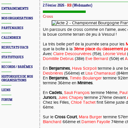
2 Février 2026 -
RB
(Webmaster)
ENTRAINEMENTS
Cross
NOS ORGANISATIONS
PARTENAIRES
Un parcours de cross comme on l'aime, avec 
la boue comme terrain de jeu à Vesoul !
CALENDRIER
La très belle perf de la journée sera pour les
M
RESULTATS UACB
que la boîte à la
3ème place du classement pa
Avec
Claire Descourvières
(15è),
Léonie Velut
STATISTIQUES
Domitille Debrus
(38è)
Eve Bernard
(50è) et
A
RECORDS / BARÈMES
En
Benjamines
,
Hava Scirpoli
termine à une b
Desbrières
(56ème) et
Lisa Chamaraud
(84èm
HISTORIQUES DE NOS
En
Benjamins
,
Timéo Boulanger
termine 92èm
ORGANISATIONS
termine 36ème en
Minimes
.
LIENS
En
Cadets
,
Sauli François
termine 14ème,
Paul 
Juniors
,
Jules Chapey
termine 27ème devant
FORUM
Chez les Filles,
Chloé Tachet
finit 5ème juste 
6ème.
Sur le
Cross Court
,
Mara Burger
termine 57èm
Blanchard
66ème et
Damien Fayolle
74ème ch