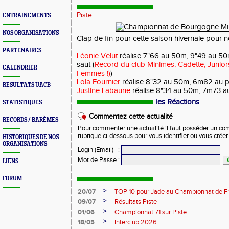
Piste
ENTRAINEMENTS
NOS ORGANISATIONS
Clap de fin pour cette saison hivernale pour 
PARTENAIRES
Léonie Velut
réalise 7"66 au 50m, 9"49 au 50
saut (
Record du club Minimes, Cadette, Junior
CALENDRIER
Femmes !)
)
Lola Fournier
réalise 8"32 au 50m, 6m82 au 
RESULTATS UACB
Justine Labaune
réalise 8"34 au 50m, 7m73 au 
les Réactions
STATISTIQUES
Commentez cette actualité
RECORDS / BARÈMES
Pour commenter une actualité il faut posséder un compt
rubrique ci-dessous pour vous identifier ou vous crée
HISTORIQUES DE NOS
ORGANISATIONS
Login (Email)
:
Mot de Passe
:
LIENS
FORUM
>
20/07
TOP 10 pour Jade au Championnat de F
>
09/07
Résultats Piste
>
01/06
Championnat 71 sur Piste
>
18/05
Interclub 2026