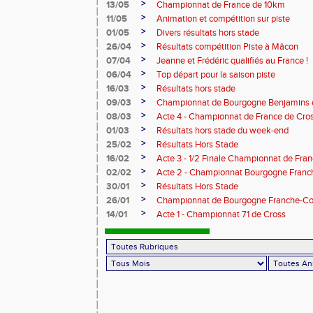
>
13/05
Championnat de France de 10km
>
11/05
Animation et compétition sur piste
>
01/05
Divers résultats hors stade
>
26/04
Résultats compétition Piste à Mâcon
>
07/04
Jeanne et Frédéric qualifiés au France !
>
06/04
Top départ pour la saison piste
>
16/03
Résultats hors stade
>
09/03
Championnat de Bourgogne Benjamins e
>
08/03
Acte 4 - Championnat de France de Cro
>
01/03
Résultats hors stade du week-end
>
25/02
Résultats Hors Stade
>
16/02
Acte 3 - 1/2 Finale Championnat de Fra
>
02/02
Acte 2 - Championnat Bourgogne Franc
>
30/01
Résultats Hors Stade
>
26/01
Championnat de Bourgogne Franche-Co
>
14/01
Acte 1 - Championnat 71 de Cross