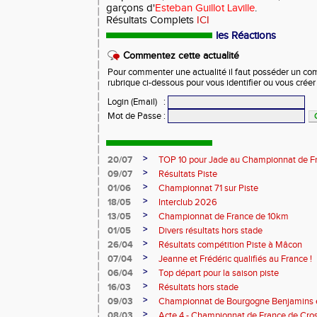
garçons d'
Esteban Guillot Laville
.
Résultats Complets
ICI
les Réactions
Commentez cette actualité
Pour commenter une actualité il faut posséder un compt
rubrique ci-dessous pour vous identifier ou vous crée
Login (Email)
:
Mot de Passe
:
>
20/07
TOP 10 pour Jade au Championnat de F
>
09/07
Résultats Piste
>
01/06
Championnat 71 sur Piste
>
18/05
Interclub 2026
>
13/05
Championnat de France de 10km
>
01/05
Divers résultats hors stade
>
26/04
Résultats compétition Piste à Mâcon
>
07/04
Jeanne et Frédéric qualifiés au France !
>
06/04
Top départ pour la saison piste
>
16/03
Résultats hors stade
>
09/03
Championnat de Bourgogne Benjamins e
>
08/03
Acte 4 - Championnat de France de Cro