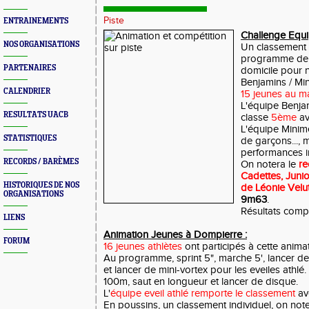
Piste
ENTRAINEMENTS
Challenge Equi
NOS ORGANISATIONS
Un classement 
programme de c
PARTENAIRES
domicile pour n
Benjamins / Mi
CALENDRIER
15 jeunes au mai
L'équipe Benja
RESULTATS UACB
classe
5ème
av
L'équipe Minime
STATISTIQUES
de garçons..., m
performances in
RECORDS / BARÈMES
On notera le
re
Cadettes, Junio
HISTORIQUES DE NOS
de Léonie Velut
ORGANISATIONS
9m63
.
Résultats comp
LIENS
Animation Jeunes à Dompierre :
FORUM
16 jeunes athlètes
ont participés à cette animat
Au programme, sprint 5", marche 5', lancer de 
et lancer de mini-vortex pour les eveiles athlé.
100m, saut en longueur et lancer de disque.
L'
équipe eveil athlé remporte le classement
av
En poussins, un classement individuel, on not