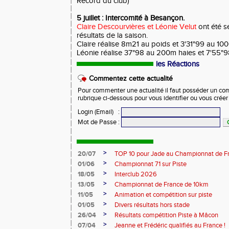
Record du club)
5 juillet : Intercomité à Besançon.
Claire Descourvières et Léonie Velut
ont été s
résultats de la saison.
Claire réalise 8m21 au poids et 3'31"99 au 10
Léonie réalise 37"98 au 200m haies et 7'55"
les Réactions
Commentez cette actualité
Pour commenter une actualité il faut posséder un compt
rubrique ci-dessous pour vous identifier ou vous crée
Login (Email)
:
Mot de Passe
:
>
20/07
TOP 10 pour Jade au Championnat de F
>
01/06
Championnat 71 sur Piste
>
18/05
Interclub 2026
>
13/05
Championnat de France de 10km
>
11/05
Animation et compétition sur piste
>
01/05
Divers résultats hors stade
>
26/04
Résultats compétition Piste à Mâcon
>
07/04
Jeanne et Frédéric qualifiés au France !