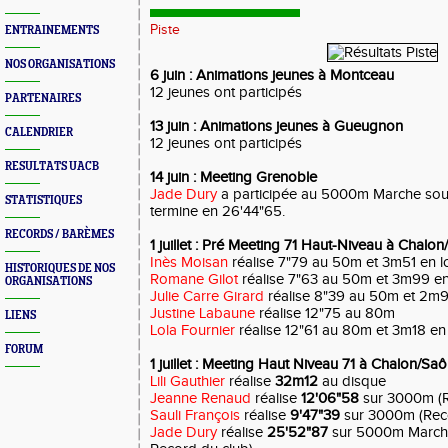
Piste
ENTRAINEMENTS
NOS ORGANISATIONS
6 juin : Animations jeunes à Montceau
12 jeunes ont participés
PARTENAIRES
13 juin : Animations jeunes à Gueugnon
CALENDRIER
12 jeunes ont participés
RESULTATS UACB
14 juin : Meeting Grenoble
Jade Dury
a participée au 5000m Marche sous 
STATISTIQUES
termine en 26'44"65.
RECORDS / BARÈMES
1 juillet : Pré Meeting 71 Haut-Niveau à Chalo
Inès Moisan
réalise 7"79 au 50m et 3m51 en l
HISTORIQUES DE NOS
Romane Gilot
réalise 7"63 au 50m et 3m99 en
ORGANISATIONS
Julie Carre Girard
réalise 8"39 au 50m et 2m9
Justine Labaune
réalise 12"75 au 80m
LIENS
Lola Fournier
réalise 12"61 au 80m et 3m18 en
FORUM
1 juillet : Meeting Haut Niveau 71 à Chalon/Sa
Lili Gauthier
réalise
32m12
au disque
Jeanne Renaud
réalise
12'06"58
sur 3000m (R
Sauli François
réalise
9'47"39
sur 3000m (Rec
Jade Dury
réalise
25'52"87
sur 5000m March