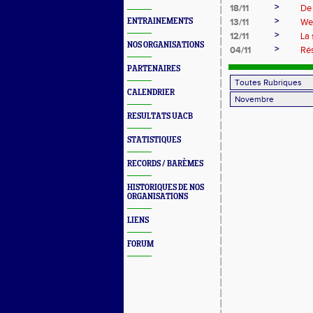
>
18/11
De 
>
ENTRAINEMENTS
13/11
Wee
>
12/11
La 
NOS ORGANISATIONS
>
04/11
Rés
PARTENAIRES
CALENDRIER
RESULTATS UACB
STATISTIQUES
RECORDS / BARÈMES
HISTORIQUES DE NOS
ORGANISATIONS
LIENS
FORUM