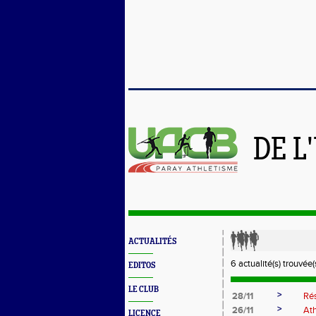
DE L
ACTUALITÉS
6 actualité(s) trouvée(s
EDITOS
LE CLUB
>
28/11
Rés
>
26/11
Ath
LICENCE