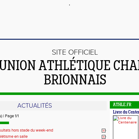
SITE OFFICIEL
'UNION ATHLÉTIQUE CHA
BRIONNAIS
ACTUALITÉS
ATHLE.FR
Livre du Cente
) | Page 1/1
ultats hors stade du week-end
létisme en salle