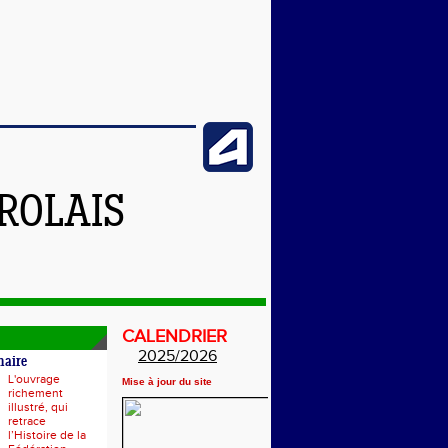
ROLAIS
CALENDRIER
2025/2026
naire
L'ouvrage
Mise à jour du site
richement
illustré, qui
retrace
l’Histoire de la