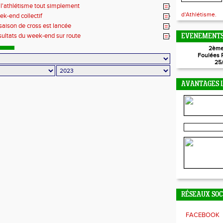
l'athlétisme tout simplement
d'Athlétisme.
k-end collectif
saison de cross est lancée
ultats du week-end sur route
EVENEMENTS
2ème
Foulées 
25
AVANTAGES L
RÉSEAUX SO
FACEBOOK