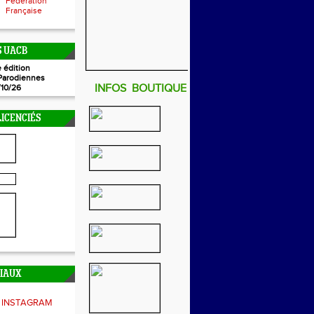
Fédération
Française
 UACB
 édition
Parodiennes
INFOS BOUTIQUE
/10/26
ICENCIÉS
CIAUX
INSTAGRAM