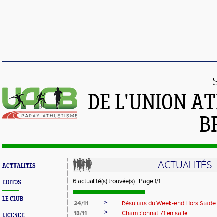
DE L'UNION A
B
ACTUALITÉS
ACTUALITÉS
6 actualité(s) trouvée(s) | Page 1/1
EDITOS
LE CLUB
>
24/11
Résultats du Week-end Hors Stade
>
18/11
Championnat 71 en salle
LICENCE