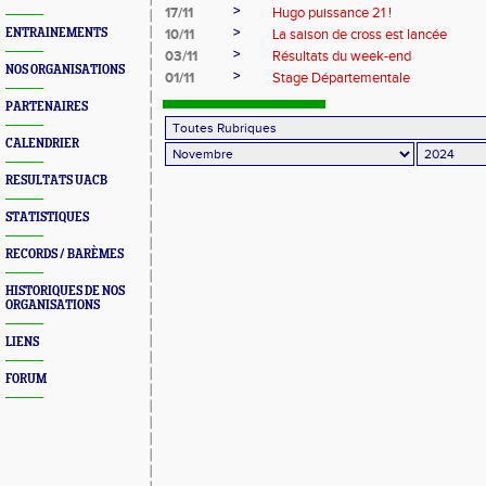
>
17/11
Hugo puissance 21 !
>
ENTRAINEMENTS
10/11
La saison de cross est lancée
>
03/11
Résultats du week-end
NOS ORGANISATIONS
>
01/11
Stage Départementale
PARTENAIRES
CALENDRIER
RESULTATS UACB
STATISTIQUES
RECORDS / BARÈMES
HISTORIQUES DE NOS
ORGANISATIONS
LIENS
FORUM