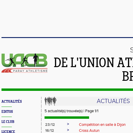
DE L'UNION A
B
ACTUALITÉS
ACTUALITÉS
5 actualité(s) trouvée(s) | Page 1/1
EDITOS
LE CLUB
>
23/12
Compétition en salle à Dijon
>
16/12
Cross Autun
LICENCE