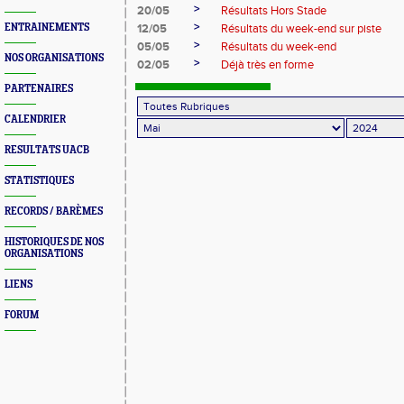
>
20/05
Résultats Hors Stade
>
ENTRAINEMENTS
12/05
Résultats du week-end sur piste
>
05/05
Résultats du week-end
NOS ORGANISATIONS
>
02/05
Déjà très en forme
PARTENAIRES
CALENDRIER
RESULTATS UACB
STATISTIQUES
RECORDS / BARÈMES
HISTORIQUES DE NOS
ORGANISATIONS
LIENS
FORUM