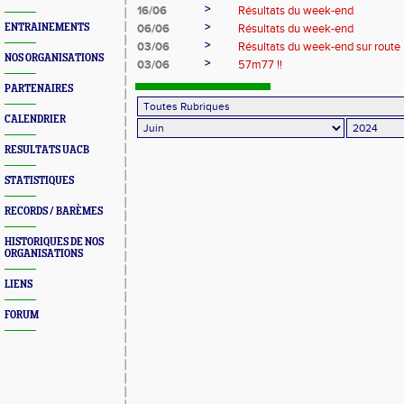
>
16/06
Résultats du week-end
>
ENTRAINEMENTS
06/06
Résultats du week-end
>
03/06
Résultats du week-end sur route
NOS ORGANISATIONS
>
03/06
57m77 !!
PARTENAIRES
CALENDRIER
RESULTATS UACB
STATISTIQUES
RECORDS / BARÈMES
HISTORIQUES DE NOS
ORGANISATIONS
LIENS
FORUM