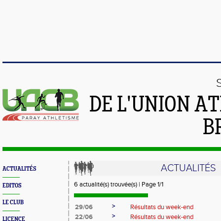
DE L'UNION A
B
ACTUALITÉS
ACTUALITÉS
6 actualité(s) trouvée(s) | Page 1/1
EDITOS
LE CLUB
>
29/06
Résultats du week-end
>
22/06
Résultats du week-end
LICENCE