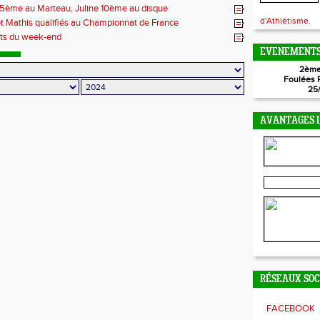
 5ème au Marteau, Juline 10ème au disque
d'Athlétisme.
et Mathis qualifiés au Championnat de France
ats du week-end
EVENEMENTS
2ème
Foulées 
25
AVANTAGES L
RÉSEAUX SO
FACEBOOK