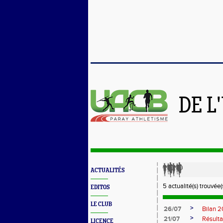
DE L
ACTUALITÉS
5 actualité(s) trouvée(s
EDITOS
LE CLUB
>
26/07
Bilan 
>
21/07
Résulta
LICENCE