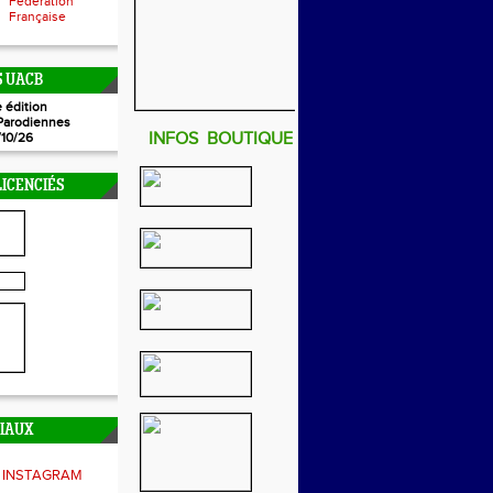
Fédération
Française
 UACB
 édition
Parodiennes
INFOS BOUTIQUE
/10/26
ICENCIÉS
CIAUX
INSTAGRAM