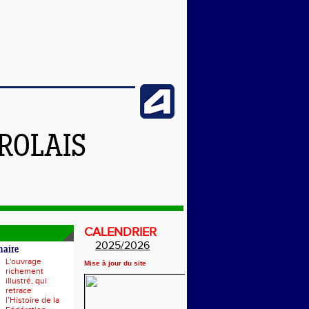
ROLAIS
CALENDRIER
2025/2026
naire
L'ouvrage
Mise à jour du site
richement
illustré, qui
retrace
l’Histoire de la